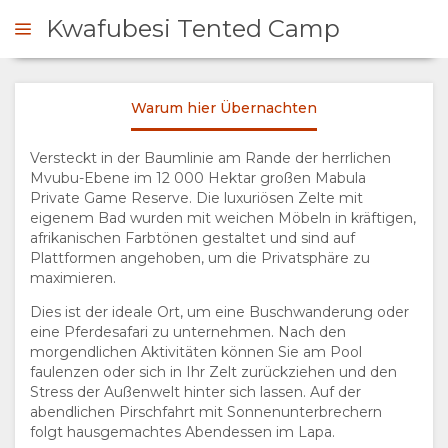
Kwafubesi Tented Camp
Warum hier Übernachten
NFRAGEN
Versteckt in der Baumlinie am Rande der herrlichen
Mvubu-Ebene im 12 000 Hektar großen Mabula
ÜBERSICHT
Private Game Reserve. Die luxuriösen Zelte mit
eigenem Bad wurden mit weichen Möbeln in kräftigen,
ÜBER
afrikanischen Farbtönen gestaltet und sind auf
Plattformen angehoben, um die Privatsphäre zu
UNS
maximieren.
Dies ist der ideale Ort, um eine Buschwanderung oder
WARUM HIER
eine Pferdesafari zu unternehmen. Nach den
morgendlichen Aktivitäten können Sie am Pool
faulenzen oder sich in Ihr Zelt zurückziehen und den
ÜBERNACHTEN
Stress der Außenwelt hinter sich lassen. Auf der
abendlichen Pirschfahrt mit Sonnenunterbrechern
EINRICHTUNGEN
folgt hausgemachtes Abendessen im Lapa.