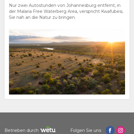
Nur zwei Autostunden von Johannesburg entfernt, in
DOKUMENTE
der Malaria Free Waterberg Area, verspricht Kwafubesi,
Sie nah an die Natur zu bringen.
AUFENTHALT
ZIMMERKATEGORIE
GALERIE
FOTOS
GENIESSEN
VIDEOS
AKTIVITÄTEN
LANDKARTE
RESTAURANT
ORT
KONTAKT
WEGBESCHREIBUNGEN
SPRACHE
WECHSELN
SPANISCH
Betrieben durch
Folgen Sie uns