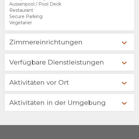
Aussenpool / Pool Deck
VERANTWORTUNGSVOLLER
Restaurant
Secure Parking
Vegetarier
TOURISMUS
THE
AUFENTHALT
Zimmereinrichtungen
GOOD
ZIMMERKATEGORIE
GALERIE
Verfügbare Dienstleistungen
WE
FOTOS
GENIESSEN
Aktivitäten vor Ort
DO
VIDEOS
AKTIVITÄTEN
LANDKARTE
ZERTIFIZIERUNGEN
VIRTUELLE
ORT
KONTAKT
Aktivitäten in der Umgebung
UND
TOUR
WEGBESCHREIBUNGEN
SPRACHE
NACHHALTIGKEIT
WECHSELN