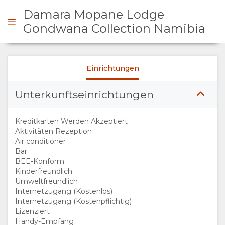
Damara Mopane Lodge
Gondwana Collection Namibia
Einrichtungen
ÜBERSICHT
Unterkunftseinrichtungen
ÜBER
UNS
Kreditkarten Werden Akzeptiert
Aktivitäten Rezeption
Air conditioner
WARUM HIER
Bar
BEE-Konform
ÜBERNACHTEN
Kinderfreundlich
Umweltfreundlich
Internetzugang (Kostenlos)
EINRICHTUNGEN
Internetzugang (Kostenpflichtig)
Lizenziert
DOKUMENTE
Handy-Empfang