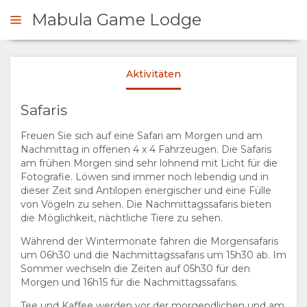
Mabula Game Lodge
Aktivitäten
NFRAGEN
Safaris
ÜBERSICHT
Freuen Sie sich auf eine Safari am Morgen und am
Nachmittag in offenen 4 x 4 Fahrzeugen. Die Safaris
ÜBER
am frühen Morgen sind sehr lohnend mit Licht für die
Fotografie. Löwen sind immer noch lebendig und in
UNS
dieser Zeit sind Antilopen energischer und eine Fülle
von Vögeln zu sehen. Die Nachmittagssafaris bieten
die Möglichkeit, nächtliche Tiere zu sehen.
WARUM HIER
AUFENTHALT
Während der Wintermonate fahren die Morgensafaris
um 06h30 und die Nachmittagssafaris um 15h30 ab. Im
ÜBERNACHTEN
ZIMMERKATEGORIE
GALERIE
Sommer wechseln die Zeiten auf 05h30 für den
Morgen und 16h15 für die Nachmittagssafaris.
EINRICHTUNGEN
FOTOS
GENIESSEN
Tee und Kaffee werden vor der morgendlichen und am