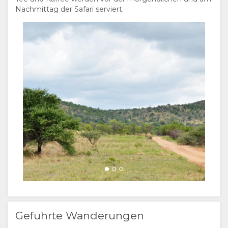
Nachmittag der Safari serviert.
DOKUMENTE
VIDEOS
AKTIVITÄTEN
RESTAURANT
LANDKARTE
ORT
KONTAKT
WEGBESCHREIBUNGEN
SPRACHE
WECHSELN
SPANISCH
FRANZÖSISCH
ENGLISCH
Geführte Wanderungen