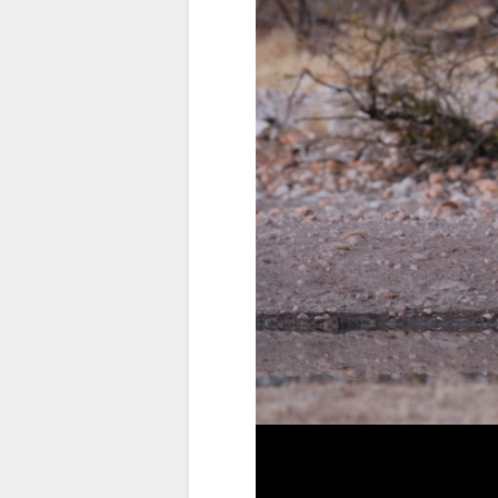
VIDEOER
DOWNLOAD
VIDEOS
KORT
BELIGGENHED
KONTAKT
VEJLEDNING
SKIFT
SPROG
TYSK
SPANSK
FRANSK