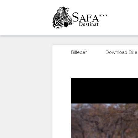
Anderssons at On
OVERSIGT
OM
Billeder
Download Bille
OS
FACILITETER
GALLERI
DOKUMENTER
BILLEDER
DOWNLOAD
BILLEDER
00:00