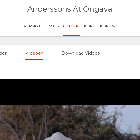
Anderssons At Ongava
gava
OVERSIGT
OM OS
GALLERI
KORT
KONTAKT
der
Videoer
Download Videos
Play
Credit: Stefan Redecker | Ongava