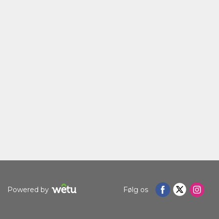
SPROG
TYSK
SPANSK
FRANSK
ITALIENSK
HOLLANDSK
NORWEGIAN
PORTUGISISK
Powered by
Følg os
SWEDISH