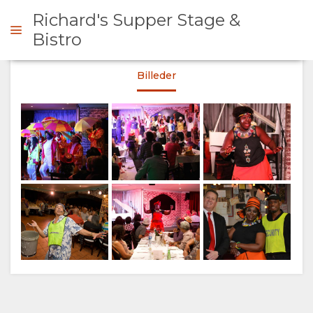
Richard's Supper Stage &
Bistro
Billeder
RHØRE SIG
OVERSIGT
GALLERI
BILLEDER
KORT
BELIGGENHED
KONTAKT
VEJLEDNING
SKIFT