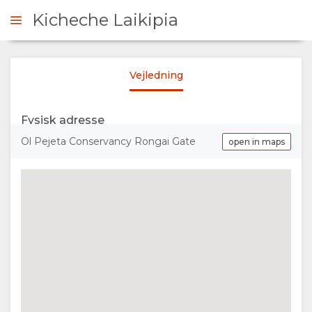
Kicheche Laikipia
Vejledning
RHØRE SIG
Fysisk adresse
OVERSIGT
Ol Pejeta Conservancy Rongai Gate
open in maps
OM
OS
FACILITETER
GALLERI
BILLEDER
KORT
VIDEOER
BELIGGENHED