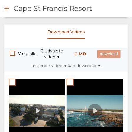
Cape St Francis Resort
Cape St Francis Resort
Download Videos
Credit:
RHØRE SIG
Hurric
00:00
Play
Produc
0 udvalgte
OVERSIGT
Vælg alle
0 MB
videoer
Følgende videoer kan downloades.
OM
OS
FACILITETER
GALLERI
Cape St Francis
Credit:
DOKUMENTER
BILLEDER
Hurric
00:00
Play
Produc
VIDEOER