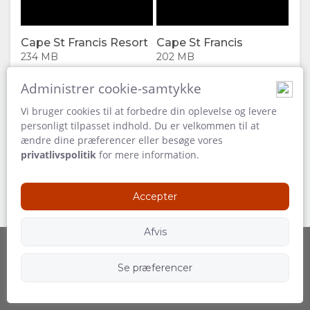
DOWNLOAD
Cape St Francis Resort
Cape St Francis
VIDEOS
234 MB
202 MB
Beach Break
KORT
Administrer cookie-samtykke
Credit:
Vi bruger cookies til at forbedre din oplevelse og levere
Hurric
00:00
BELIGGENHED
KONTAKT
Play
personligt tilpasset indhold. Du er velkommen til at
Produc
ændre dine præferencer eller besøge vores
VEJLEDNING
SKIFT
privatlivspolitik
for mere information.
SPROG
Accepter
TYSK
Afvis
Cape St Francis Resort
SPANSK
Credit:
Se præferencer
Powered by
Følg os
Hurric
00:00
Play
FRANSK
Produc