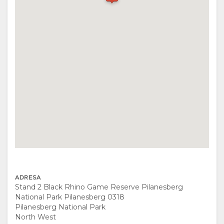
VYBAVENÍ
SI
DOKUMENTY
AKTIVITY
MAPA
RESTAURACE
MÍSTO
POKYNY
KONTAKT
ZMĚNA
JAZYKA
ADRESA
NĚMECKY
Stand 2 Black Rhino Game Reserve Pilanesberg
National Park Pilanesberg 0318
ŠPANĚLSKY
Pilanesberg National Park
North West