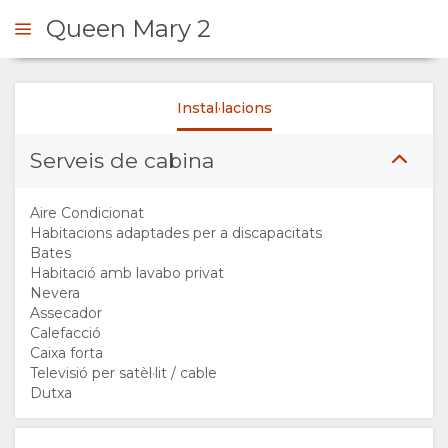
Queen Mary 2
Instal·lacions
ONSULTAR
Serveis de cabina
VISIÓ
Aire Condicionat
GENERAL
Habitacions adaptades per a discapacitats
Bates
Habitació amb lavabo privat
SOBRE
Nevera
Assecador
NOSALTRES
Calefacció
Caixa forta
Televisió per satèl·lit / cable
INSTAL·LACIONS
Dutxa
GALERIA