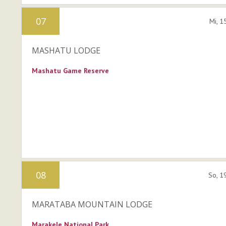
07
Mi, 1
MASHATU LODGE
Mashatu Game Reserve
08
So, 1
MARATABA MOUNTAIN LODGE
Marakele National Park