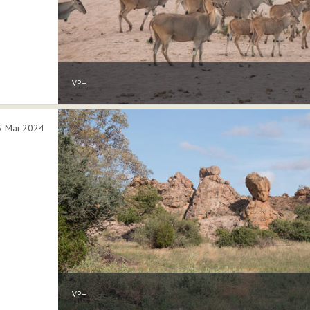
VP+
3 Mai 2024
VP+