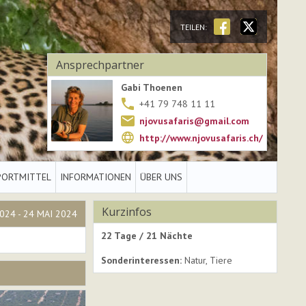
TEILEN:
Ansprechpartner
Gabi Thoenen
+41 79 748 11 11
njovusafaris@gmail.com
http://www.njovusafaris.ch/
PORTMITTEL
INFORMATIONEN
ÜBER UNS
Kurzinfos
024 - 24 MAI 2024
22 Tage / 21 Nächte
Sonderinteressen:
Natur, Tiere