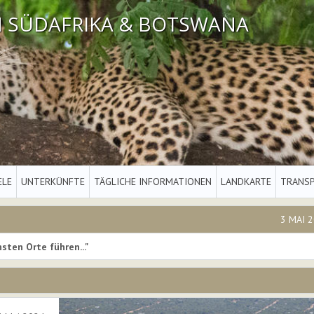
IN SÜDAFRIKA & BOTSWANA
ELE
UNTERKÜNFTE
TÄGLICHE INFORMATIONEN
LANDKARTE
TRANS
3 MAI 2
sten Orte führen..."