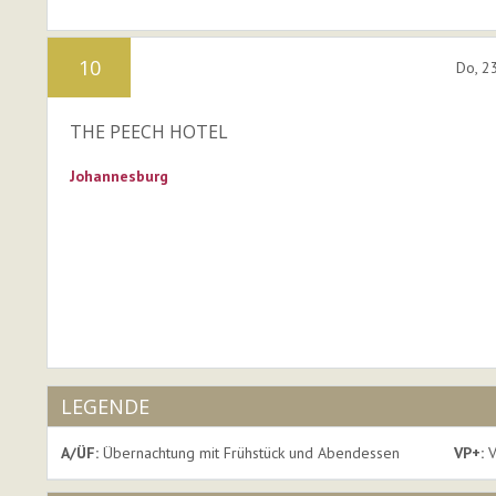
10
Do, 2
THE PEECH HOTEL
Johannesburg
LEGENDE
A/ÜF:
Übernachtung mit Frühstück und Abendessen
VP+:
V