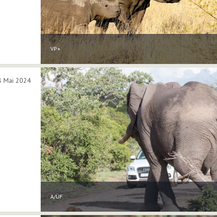
VP+
 8 Mai 2024
A/ÜF