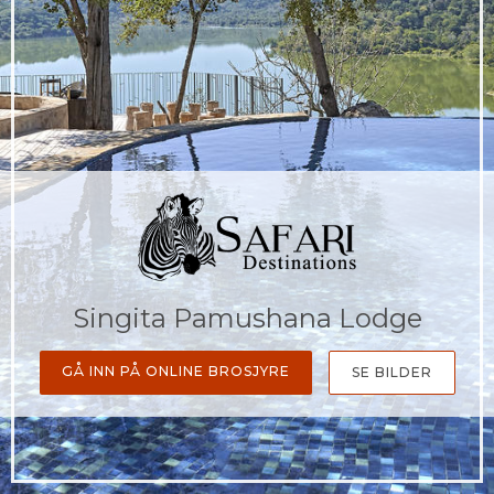
Singita Pamushana Lodge
GÅ INN PÅ ONLINE BROSJYRE
SE BILDER