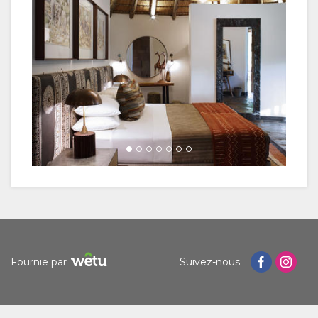
Gestion du consentement aux cookies
Pour rendre plus agréable votre expérience et vous offrir
un contenu personnalisé, nous utilisons des cookies.
N'hésitez pas à modifier vos préférences ou à consulter
notre
politique de confidentialité
pour plus
d'informations.
Accepter
Refuser
Fournie par
Suivez-nous
Voir les préférences