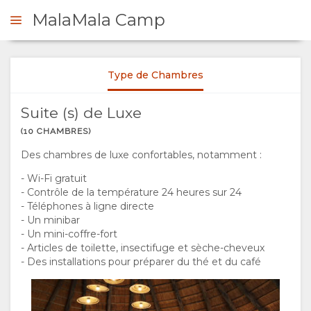
MalaMala Camp
Type de Chambres
DE DE DEVIS
Suite (s) de Luxe
PRÉSENTATION
(10 CHAMBRES)
Des chambres de luxe confortables, notamment :
A
- Wi-Fi gratuit
- Contrôle de la température 24 heures sur 24
PROPOS
- Téléphones à ligne directe
- Un minibar
DE
- Un mini-coffre-fort
- Articles de toilette, insectifuge et sèche-cheveux
NOUS
- Des installations pour préparer du thé et du café
POURQUOI
SÉJOUR