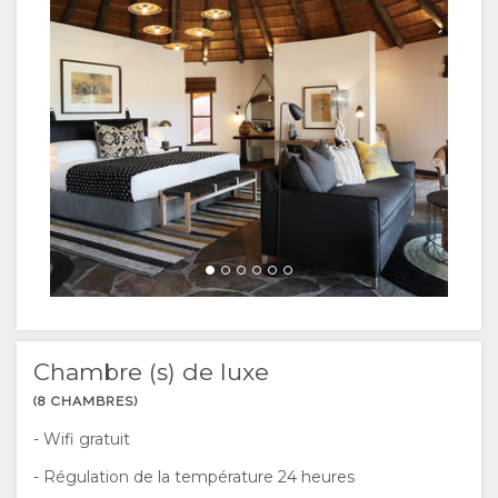
RESERVER
TYPE DE
UN
CHAMBRES
SEJOUR ICI
GALLERIE
EQUIPEMENT
PHOTOS
LOISIRS
DOCUMENTS
VIDÉOS
ACTIVITÉS
CARTE
TOUR
RESTAURANTS
SITUATION
CONTACT
VIRTUEL
DIRECTIONS
CHANGEMENT
Chambre (s) de luxe
DE LANGUE
(8 CHAMBRES)
- Wifi gratuit
ALLEMAND
- Régulation de la température 24 heures