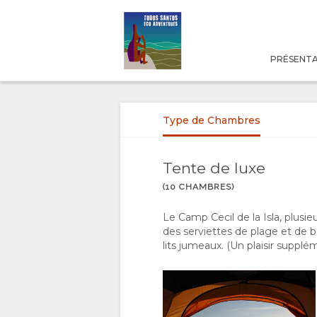
PRÉSENT
PRÉSENTATION
A
Type de Chambres
PROPOS
Tente de luxe
DE
(10 CHAMBRES)
NOUS
Le Camp Cecil de la Isla, plusi
des serviettes de plage et de ba
lits jumeaux. (Un plaisir supplém
POURQUOI
SÉJOUR
RESERVER
TYPE DE