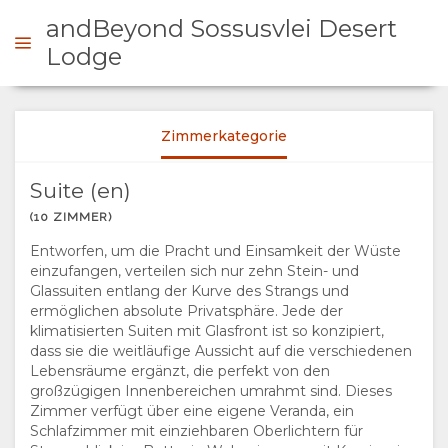
andBeyond Sossusvlei Desert
Lodge
NFRAGEN
Zimmerkategorie
ÜBERSICHT
Suite (en)
(10 ZIMMER)
ÜBER
Entworfen, um die Pracht und Einsamkeit der Wüste
einzufangen, verteilen sich nur zehn Stein- und
UNS
Glassuiten entlang der Kurve des Strangs und
ermöglichen absolute Privatsphäre. Jede der
WARUM HIER
AUFENTHALT
klimatisierten Suiten mit Glasfront ist so konzipiert,
dass sie die weitläufige Aussicht auf die verschiedenen
Lebensräume ergänzt, die perfekt von den
ÜBERNACHTEN
ZIMMERKATEGORIE
großzügigen Innenbereichen umrahmt sind. Dieses
Zimmer verfügt über eine eigene Veranda, ein
EINRICHTUNGEN
GALERIE
Schlafzimmer mit einziehbaren Oberlichtern für