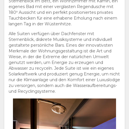
Sternenblick im Bett, ein Wohnzimmer mit Kamin, ein
DOKUMENTE
FOTOS
GENIESSEN
eigenes Bad mit einer verglasten Regendusche mit
180º Aussicht und ein perfekt positioniertes privates
Tauchbecken für eine erhabene Erholung nach einem
VIDEOS
AKTIVITÄTEN
LANDKARTE
langen Tag in der Wüstenhitze.
Alle Suiten verfügen über Dachfenster mit
VIRTUELLE
ORT
KONTAKT
Sternenblick, diskrete Musiksysteme und individuell
gestaltete persönliche Bars. Eines der innovativsten
TOUR
WEGBESCHREIBUNGEN
SPRACHE
Merkmale der Wohnungsgestaltung ist die Art und
Weise, in der die Extreme der natürlichen Umwelt
WECHSELN
genutzt werden, um Energie zu erzeugen und
Abwasser zu recyceln. Jede Suite ist wie ein eigenes
Solarkraftwerk und produziert genug Energie, um nicht
SPANISCH
nur die Klimaanlage und den Komfort einer Luxuslodge
zu versorgen, sondern auch die Wasseraufbereitungs-
FRANZÖSISCH
und Recyclingsysteme.
ITALIENISCH
HOLLÄNDISCH