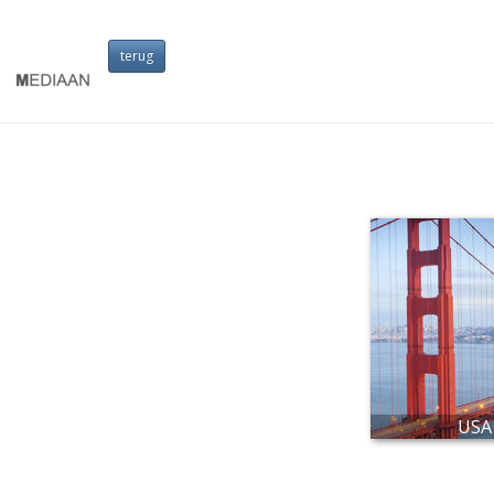
terug
USA